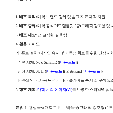
1.
배포 목적
:
대학 브랜드 강화 및 발표 자료 제작 지원
2.
배포 종류
:
대학 공식
PPT
템플릿
2
종
(
그래픽 강조형 및 
3.
배포 대상
:
전 교직원 및 학생
4.
활용 가이드
가
.
폰트 설치
:
디자인 유지 및 가독성 확보를 위한 권장 서
-
기본 서체
: Noto Sans KR ([
다운로드
])
-
권장 서체
: SUIT ([
다운로드
]), Pretendard ([
다운로드
])
나
.
편집 안내
:
사용 목적에 따라 슬라이드 순서 및 구성 요
5.
향후 계획
:
대학 시각 이미지
(VI)
를 반영한 스타일별 템플
붙임
1.
경상국립대학교
PPT
템플릿
(
그래픽 강조형
) 1
부