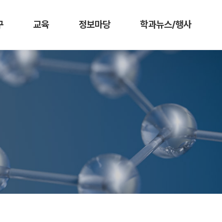
구
교육
정보마당
학과뉴스/행사